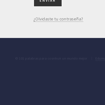
¿Olvidaste tu contraseña?
© 101 palabras para cosntruir un mundo mejor
Edumu